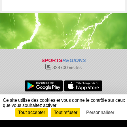
SPORTS
REGIONS
328700
visites
Charte cookies
Gestion des cookies
Ce site utilise des cookies et vous donne le contrôle sur ceux
que vous souhaitez activer
Informations légales
Signaler un contenu inapproprié
Tout accepter
Tout refuser
Personnaliser
Envie de participer ?
Connexion