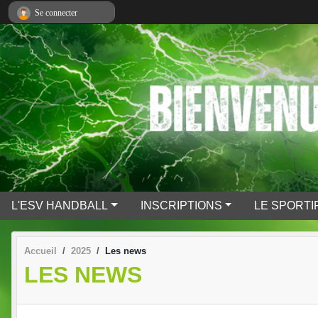
Panneau de gestion des cookies
Se connecter
L'ESV HANDBALL
INSCRIPTIONS
LE SPORTI
Accueil
2025
Les news
LES NEWS