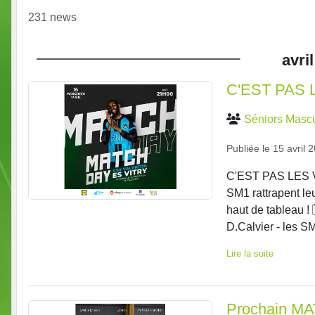
231 news
avril
C'EST PAS 
Séniors Mascu
Publiée le
15 avril 
C'EST PAS LES V
SM1 rattrapent le
haut de tableau !
D.Calvier - les SM
Lire la suite
Prochain MA