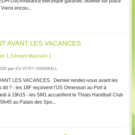
EDH-U9) Ambiance électrique garantie, buvette sur place
 Viens encou...
T AVANT LES VACANCES
in 1
Séniors Masculin 1
2025
par
ES VITRY HANDBALL
NT LES VACANCES Dernier rendez-vous avant les
 dit ? - les 18F reçoivent l'US Ormesson au Port à
redi à 19h15 - les SM1 accueillent le Thiais Handball Club
20h45 au Palais des Spo...