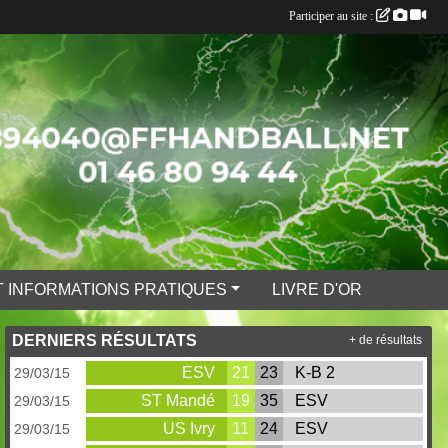
Participer au site :
 INFORMATIONS PRATIQUES
LIVRE D'OR
DERNIERS RÉSULTATS
+ de résultats
ESV
21
23
K-B 2
29/03/15
ST Mandé
19
35
ESV
29/03/15
US Ivry
11
24
ESV
29/03/15