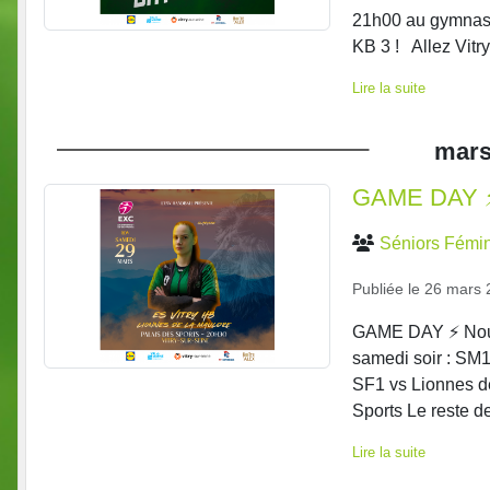
21h00 au gymnase 
KB 3 ! Allez Vitry
Lire la suite
mar
GAME DAY ⚡
Séniors Fémin
Publiée le
26 mars 
GAME DAY ⚡️ Nouv
samedi soir : SM
SF1 vs Lionnes d
Sports Le reste d
Lire la suite