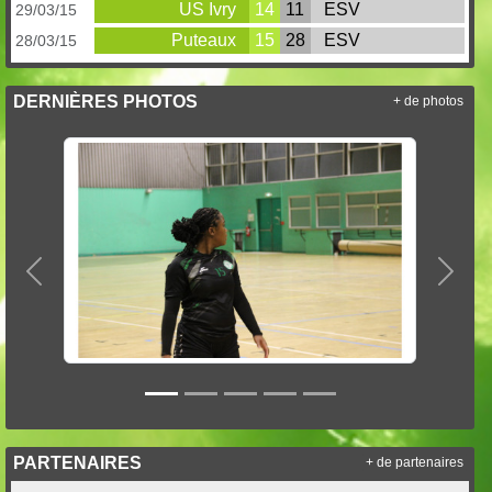
US Ivry
14
11
ESV
29/03/15
Puteaux
15
28
ESV
28/03/15
DERNIÈRES PHOTOS
+ de photos
Précedent
Suiva
PARTENAIRES
+ de partenaires