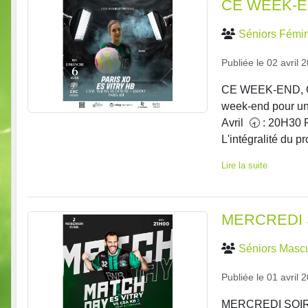
CE WEEK-EN
Séniors Fémin
Publiée le
02 avril 
CE WEEK-END, C'
week-end pour un
Avril 🕣 : 20H30 
L'intégralité du p
Lire la suite
MERCREDI 
Séniors Mascu
Publiée le
01 avril 
MERCREDI SOIR D