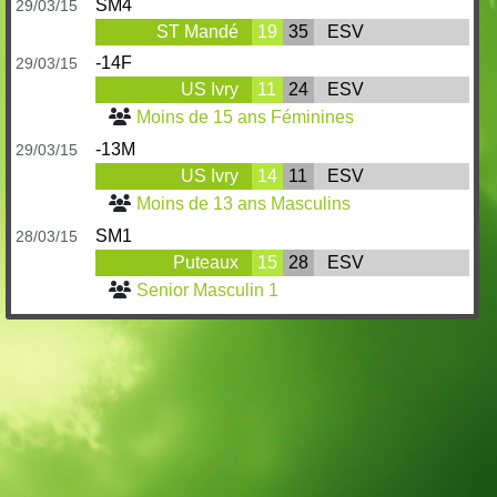
SM4
29/03/15
ST Mandé
19
35
ESV
-14F
29/03/15
US Ivry
11
24
ESV
Moins de 15 ans Féminines
-13M
29/03/15
US Ivry
14
11
ESV
Moins de 13 ans Masculins
SM1
28/03/15
Puteaux
15
28
ESV
Senior Masculin 1