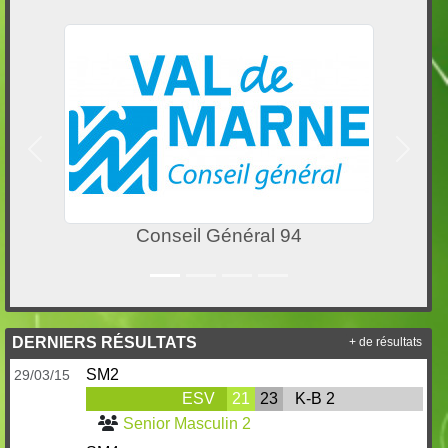
Précedent
Suivan
La Pétanque
DERNIERS RÉSULTATS
+ de résultats
SM2
29/03/15
ESV
21
23
K-B 2
Senior Masculin 2