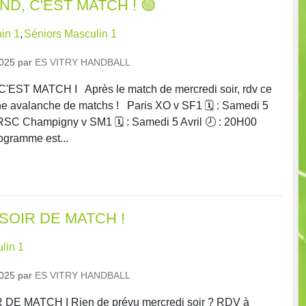
D, C'EST MATCH ! 🟢
in 1
Séniors Masculin 1
2025
par
ES VITRY HANDBALL
EST MATCH I Après le match de mercredi soir, rdv ce
e avalanche de matchs ! Paris XO v SF1 🗓️ : Samedi 5
RSC Champigny v SM1 🗓️ : Samedi 5 Avril 🕗 : 20H00
rogramme est...
SOIR DE MATCH !
lin 1
2025
par
ES VITRY HANDBALL
E MATCH I Rien de prévu mercredi soir ? RDV à