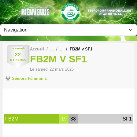
Panneau de gestion des cookies
Le
samedi
Accueil
FB2M v SF1
22
FB2M V SF1
MARS
2025
Le
samedi
22
mars
2025
Séniors Féminin 1
FB2M
19
38
SF1