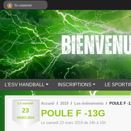
Panneau de gestion des cookies
Se connecter
L'ESV HANDBALL
INSCRIPTIONS
LE SPORTI
Accueil
2019
Les évènements
POULE F -
Le
samedi
23
POULE F -13G
MARS
2019
Le
samedi
23
mars
2019
de 14h à 15h