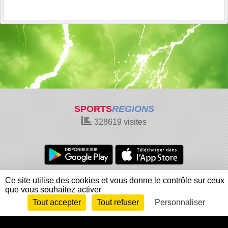
SPORTS
REGIONS
328619
visites
Charte cookies
Gestion des cookies
Ce site utilise des cookies et vous donne le contrôle sur ceux
que vous souhaitez activer
Informations légales
Signaler un contenu inapproprié
Tout accepter
Tout refuser
Personnaliser
Envie de participer ?
Connexion