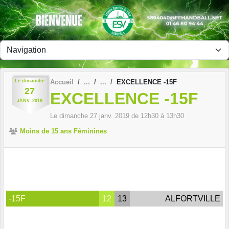
Panneau de gestion des cookies
Le
dimanche
Accueil
EXCELLENCE -15F
27
EXCELLENCE -15F
JANV.
2019
Le
dimanche
27
janv.
2019
de 12h30 à 13h30
Moins de 15 ans Féminines
-15F
12
13
ALFORTVILLE