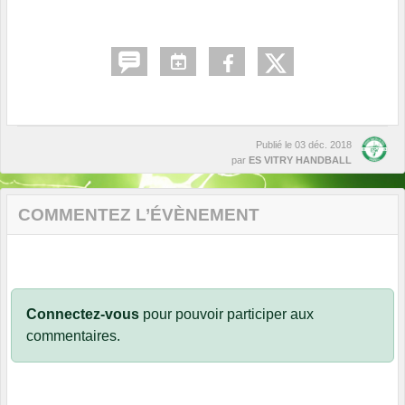
Publié le
03 déc. 2018
par
ES VITRY HANDBALL
COMMENTEZ L’ÉVÈNEMENT
Connectez-vous
pour pouvoir participer aux
commentaires.