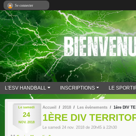
Panneau de gestion des cookies
Se connecter
L'ESV HANDBALL
INSCRIPTIONS
LE SPORTI
Accueil
2018
Les évènements
1ère DIV T
Le
samedi
24
1ÈRE DIV TERRITO
NOV.
2018
Le
samedi
24
nov.
2018
de 20h45 à 22h30