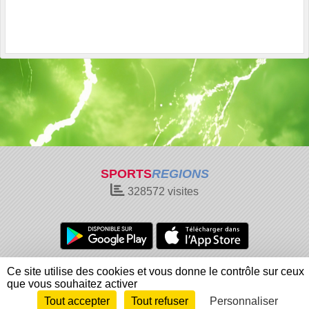
SPORTS
REGIONS
328572
visites
Charte cookies
Gestion des cookies
Ce site utilise des cookies et vous donne le contrôle sur ceux
Informations légales
Signaler un contenu inapproprié
que vous souhaitez activer
Tout accepter
Tout refuser
Personnaliser
Envie de participer ?
Connexion