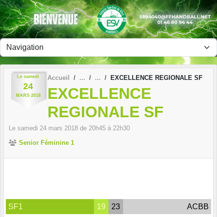
Panneau de gestion des cookies
Le
samedi
Accueil
EXCELLENCE REGIONALE SF
24
EXCELLENCE
MARS
2018
REGIONALE SF
Le
samedi
24
mars
2018
de 20h45 à 22h30
Senior Féminine 1
SF1
19
23
ACBB