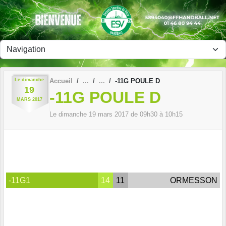
Panneau de gestion des cookies
Le
dimanche
Accueil
-11G POULE D
19
-11G POULE D
MARS
2017
Le
dimanche
19
mars
2017
de 09h30 à 10h15
-11G1
14
11
ORMESSON