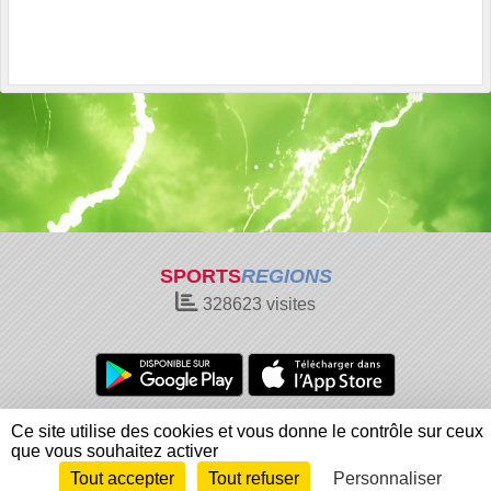
SPORTS
REGIONS
328623
visites
Charte cookies
Gestion des cookies
Ce site utilise des cookies et vous donne le contrôle sur ceux
Informations légales
Signaler un contenu inapproprié
que vous souhaitez activer
Tout accepter
Tout refuser
Personnaliser
Envie de participer ?
Connexion