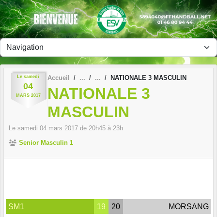
Panneau de gestion des cookies
Le
samedi
Accueil
NATIONALE 3 MASCULIN
04
NATIONALE 3
MARS
2017
MASCULIN
Le
samedi
04
mars
2017
de 20h45 à 23h
Senior Masculin 1
SM1
19
20
MORSANG