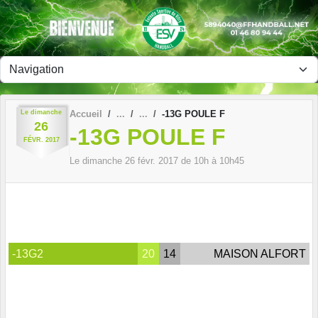
Panneau de gestion des cookies
Le
dimanche
Accueil
-13G POULE F
26
-13G POULE F
FÉVR.
2017
Le
dimanche
26
févr.
2017
de 10h à 10h45
-13G2
20
14
MAISON ALFORT