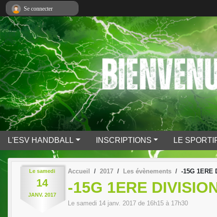
Panneau de gestion des cookies
Se connecter
L'ESV HANDBALL
INSCRIPTIONS
LE SPORTI
Accueil
2017
Les évènements
-15G 1ERE
Le
samedi
14
-15G 1ERE DIVISI
JANV.
2017
Le
samedi
14
janv.
2017
de 16h15 à 17h30