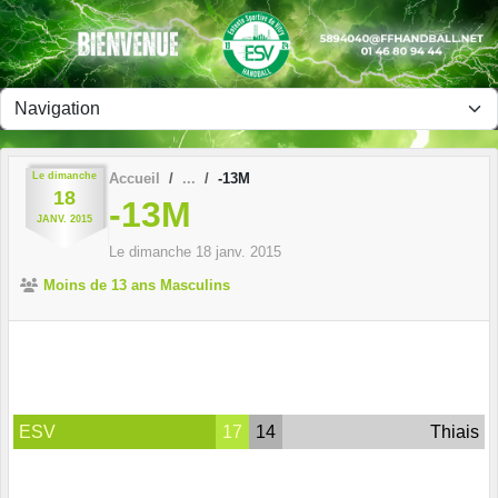
Panneau de gestion des cookies
Le
dimanche
Accueil
-13M
18
-13M
JANV.
2015
Le
dimanche
18
janv.
2015
Moins de 13 ans Masculins
ESV
17
14
Thiais